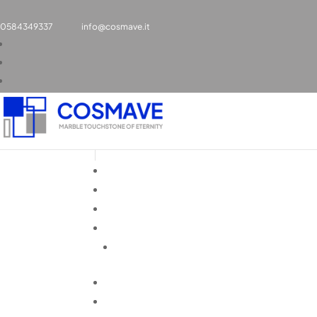
0584349337
info@cosmave.it