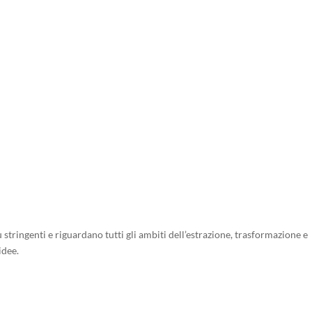
RE DI PRESA SOTTOGANCIO
iù stringenti e riguardano tutti gli ambiti dell’estrazione, trasformazione e
idee.