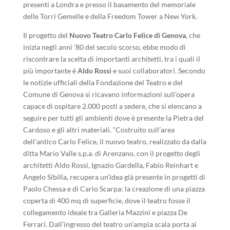
presenti a Londra e presso il basamento del memoriale
delle Torri Gemelle e della Freedom Tower a New York.
Il progetto del
Nuovo Teatro Carlo Felice di Genova
, che
inizia negli anni ’80 del secolo scorso, ebbe modo di
riscontrare la scelta di importanti architetti, tra i quali il
più importante è
Aldo Rossi
e suoi collaboratori. Secondo
le notizie ufficiali della Fondazione del Teatro e del
Comune di Genova si ricavano informazioni sull’opera
capace di ospitare 2.000 posti a sedere, che si elencano a
seguire per tutti gli ambienti dove è presente la Pietra del
Cardoso e gli altri materiali. “Costruito sull’area
dell’antico Carlo Felice, il nuovo teatro, realizzato da dalla
ditta Mario Valle s.p.a. di Arenzano, con il progetto degli
architetti Aldo Rossi, Ignazio Gardella, Fabio Reinhart e
Angelo Sibilla, recupera un’idea già presente in progetti di
Paolo Chessa e di Carlo Scarpa: la creazione di una piazza
coperta di 400 mq di superficie, dove il teatro fosse il
collegamento ideale tra Galleria Mazzini e piazza De
Ferrari. Dall’ingresso del teatro un’ampia scala porta ai