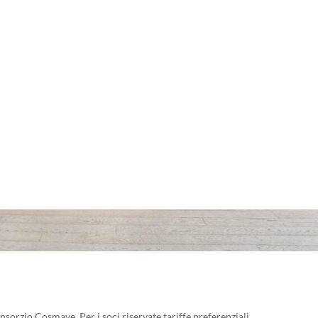
sorzio Cosmave. Per i soci riservate tariffe preferenziali.