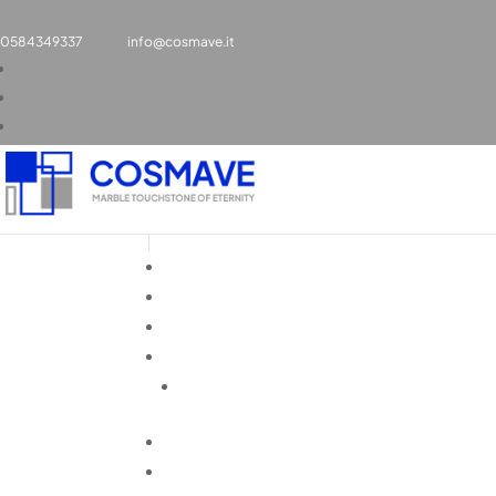
0584349337
info@cosmave.it