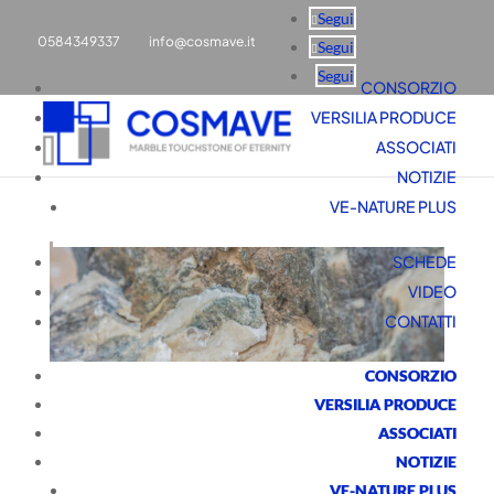
Segui
0584349337
info@cosmave.it
Segui
Segui
CONSORZIO
VERSILIA PRODUCE
ASSOCIATI
NOTIZIE
VE-NATURE PLUS
SCHEDE
VIDEO
CONTATTI
CONSORZIO
VERSILIA PRODUCE
APUANA MARMI VAGLI
ASSOCIATI
Feb 27, 2025
|
Eventi
NOTIZIE
VE-NATURE PLUS