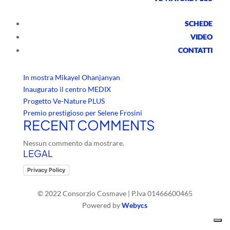
La compagine consortile si arricchisce di una nuova
adesione, quella della Apuana Marmi Vagli
SCHEDE
Cerca
Cerca
VIDEO
RECENT POSTS
CONTATTI
Paonazzo a Bucarest
In mostra Mikayel Ohanjanyan
Inaugurato il centro MEDIX
Progetto Ve-Nature PLUS
Premio prestigioso per Selene Frosini
RECENT COMMENTS
Nessun commento da mostrare.
LEGAL
Privacy Policy
© 2022 Consorzio Cosmave | P.Iva 01466600465
Powered by
Webycs