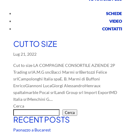
SCHEDE
VIDEO
CONTATTI
CUT TO SIZE
Lug 21, 2022
Cut to size LA COMPAGINE CONSORTILE AZIENDE 2P
Trading srlA.M.G sncBacci Marmi srlBertozzi Felice
srlCampolonghi Italia spaE. B. Marmi di Buffoni
EnricoGiannoni LucaGiorgi AlessandroHenraux
spaItalmarble Pocai srlLandi Group srl Import ExportMD
Italia srlMenchini G....
Cerca
Cerca
RECENT POSTS
Paonazzo a Bucarest