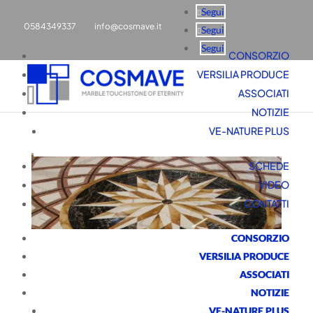
Segui
0584349337
info@cosmave.it
Segui
Segui
CONSORZIO
VERSILIA PRODUCE
ASSOCIATI
NOTIZIE
VE-NATURE PLUS
SCHEDE
VIDEO
CONTATTI
CONSORZIO
VERSILIA PRODUCE
ASSOCIATI
NOTIZIE
VE-NATURE PLUS