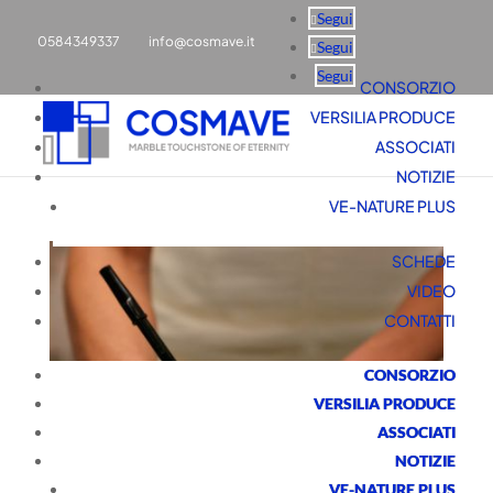
Segui
0584349337
info@cosmave.it
Segui
Segui
CONSORZIO
VERSILIA PRODUCE
ASSOCIATI
NOTIZIE
VE-NATURE PLUS
SCHEDE
VIDEO
CONTATTI
CONSORZIO
VERSILIA PRODUCE
ASSOCIATI
NOTIZIE
VE-NATURE PLUS