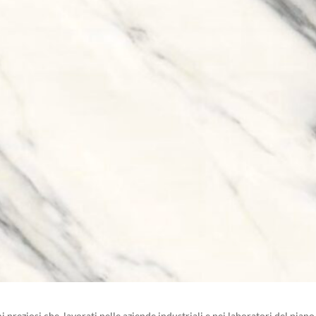
preziosi che, lavorati nelle aziende industriali e nei laboratori del piano