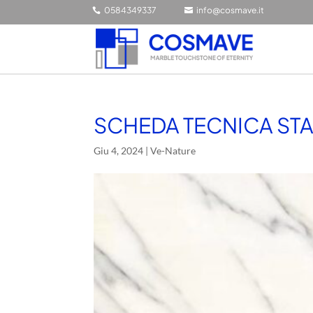
0584349337
info@cosmave.it


SCHEDA TECNICA STA
Giu 4, 2024
|
Ve-Nature