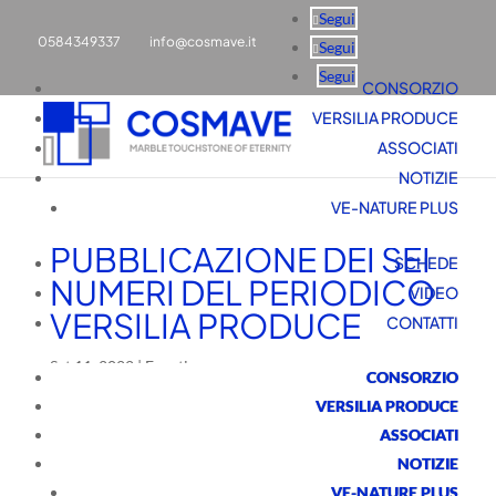
Segui
0584349337
info@cosmave.it
Segui
Segui
CONSORZIO
VERSILIA PRODUCE
ASSOCIATI
NOTIZIE
VE-NATURE PLUS
PUBBLICAZIONE DEI SEI
SCHEDE
NUMERI DEL PERIODICO
VIDEO
VERSILIA PRODUCE
CONTATTI
Set 11, 2022
|
Eventi
CONSORZIO
VERSILIA PRODUCE
ASSOCIATI
NOTIZIE
VE-NATURE PLUS