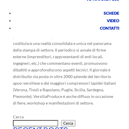
SCHEDE
VIDEO
CONTATTI
Pubblicazione dei sei numeri di
VersiliaProduce
, il
periodico trimestrale pubblicato da
Cosmave
che
costituisce una realtà consolidata e unica nel panorama
della stampa di settore. Il periodico si avvale di firme
esterne (imprenditori, rappresentanti di enti locali,
ingegneri, etc.) che commentano eventi, promuovono
dibattiti e approfondiscono aspetti tecnici. Il giornale è
distribuito via posta in oltre 2000 aziende del territorio
apuo-versiliese e dei maggiori comprensori lapidei italiani
(Verona, Tivoli e Rapolano, Puglie, Sicilia, Sardegna,
Piemonte); VersiliaProduce è anche diffuso in occasione
di fiere, workshop e manifestazioni di settore.
Cerca
Cerca