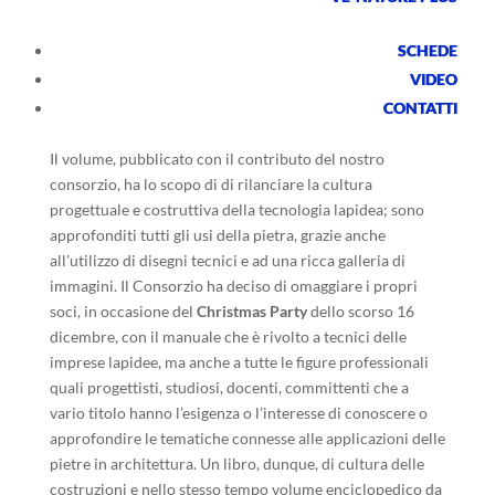
SCHEDE
VIDEO
Durante il Christmas Party in dono ai soci “
L’Architettura
CONTATTI
di Pietra
” di
Alfonso Acocella
, opera di straordinaria
importanza per il settore lapideo e delle costruzioni.
Il volume, pubblicato con il contributo del nostro
consorzio, ha lo scopo di di rilanciare la cultura
progettuale e costruttiva della tecnologia lapidea; sono
approfonditi tutti gli usi della pietra, grazie anche
all’utilizzo di disegni tecnici e ad una ricca galleria di
immagini. Il Consorzio ha deciso di omaggiare i propri
soci, in occasione del
Christmas Party
dello scorso 16
dicembre, con il manuale che è rivolto a tecnici delle
imprese lapidee, ma anche a tutte le figure professionali
quali progettisti, studiosi, docenti, committenti che a
vario titolo hanno l’esigenza o l’interesse di conoscere o
approfondire le tematiche connesse alle applicazioni delle
pietre in architettura. Un libro, dunque, di cultura delle
costruzioni e nello stesso tempo volume enciclopedico da