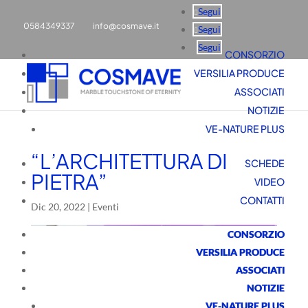
Segui
0584349337
info@cosmave.it
Segui
Segui
CONSORZIO
VERSILIA PRODUCE
ASSOCIATI
NOTIZIE
VE-NATURE PLUS
“L’ARCHITETTURA DI
SCHEDE
PIETRA”
VIDEO
CONTATTI
Dic 20, 2022
|
Eventi
CONSORZIO
VERSILIA PRODUCE
ASSOCIATI
NOTIZIE
VE-NATURE PLUS