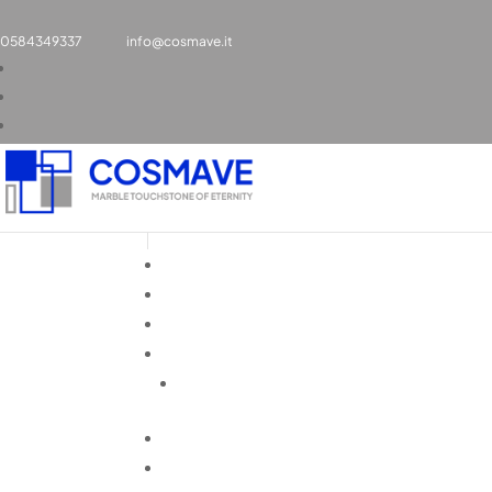
0584349337
info@cosmave.it
IMG_3276
Ott 10, 2025