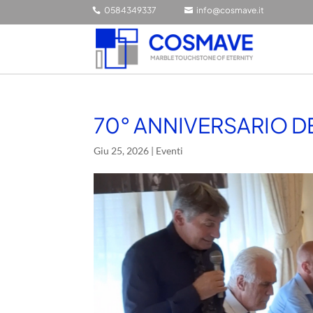
0584349337
info@cosmave.it


70° ANNIVERSARIO 
Giu 25, 2026
|
Eventi