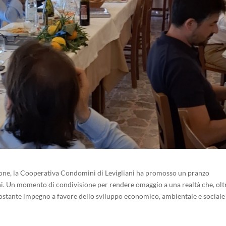
zione, la Cooperativa Condomini di Levigliani ha promosso un pranzo
zioni. Un momento di condivisione per rendere omaggio a una realtà che, olt
il costante impegno a favore dello sviluppo economico, ambientale e sociale