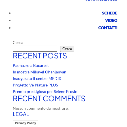
PIETRE ORNAMENTALI
Giu 30, 2025
|
Eventi
SCHEDE
VIDEO
Si è riunito nei giorni scorsi il Comitato di Indirizzo del
CONTATTI
Distretto Tecnologico Regionale Marmo e Pietre
Ornamentali
Cerca
Cerca
RECENT POSTS
Paonazzo a Bucarest
In mostra Mikayel Ohanjanyan
Inaugurato il centro MEDIX
Progetto Ve-Nature PLUS
Premio prestigioso per Selene Frosini
RECENT COMMENTS
Nessun commento da mostrare.
LEGAL
Privacy Policy