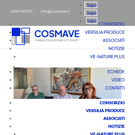
Segui
0584349337
info@cosmave.it
Segui
Segui
CONSORZIO
VERSILIA PRODUCE
ASSOCIATI
NOTIZIE
VE-NATURE PLUS
SCHEDE
VIDEO
CONTATTI
CONSORZIO
VERSILIA PRODUCE
ASSOCIATI
DISTRETTO TECNOLOGICO
NOTIZIE
REGIONALE MARMO E
VE-NATURE PLUS